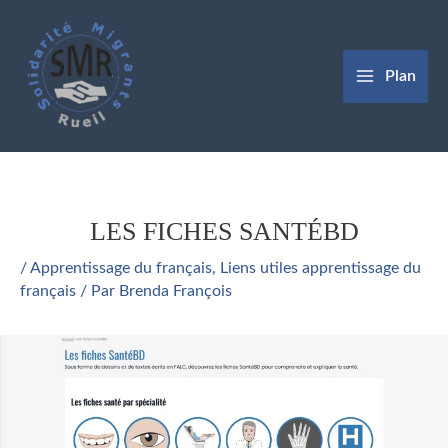
Aller
au
contenu
Plan
LES FICHES SANTÉBD
/
Apprentissage du français
,
Liens utiles apprentissage du
français
/ Par
Brenda François