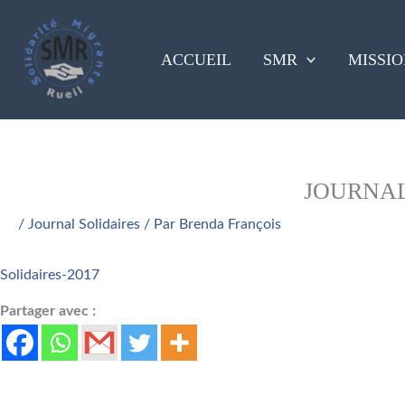
Aller
au
contenu
ACCUEIL
SMR
MISSIO
JOURNAL
/
Journal Solidaires
/ Par
Brenda François
Solidaires-2017
Partager avec :