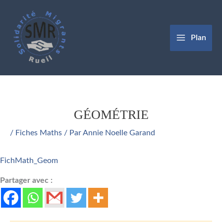
Aller
au
contenu
Plan
GÉOMÉTRIE
/
Fiches Maths
/ Par
Annie Noelle Garand
FichMath_Geom
Partager avec :