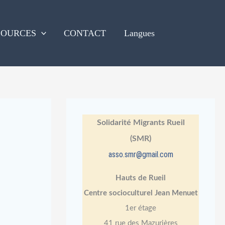
SOURCES
CONTACT
Langues
Solidarité Migrants Rueil
(SMR)
asso.smr@gmail.com
Hauts de Rueil
Centre socioculturel Jean Menuet
1er étage
41 rue des Mazurières