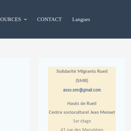
SOURCES
CONTACT
Langues
Solidarité Migrants Rueil
(SMR)
asso.smr@gmail.com
Hauts de Rueil
Centre socioculturel Jean Menuet
1er étage
41 rue des Mazurières