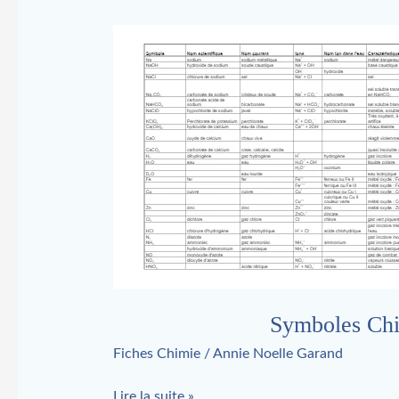
Symboles
Chimiques
et
Nomenclatures
Symboles Chi
Fiches Chimie
/
Annie Noelle Garand
Lire la suite »