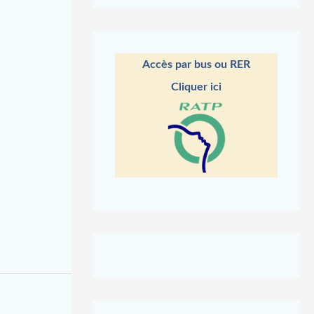
Accès par bus ou RER
Cliquer ici